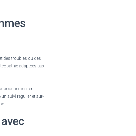
emmes
et des troubles ou des
ostéopathie adaptées aux
 l’accouchement en
un suivi régulier et sur-
bé.
 avec