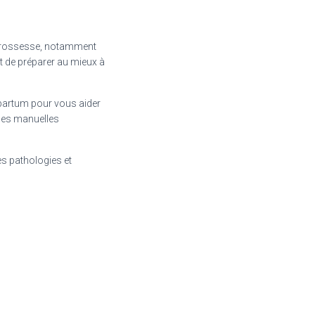
 grossesse, notamment
t de préparer au mieux à
t-partum pour vous aider
ques manuelles
es pathologies et