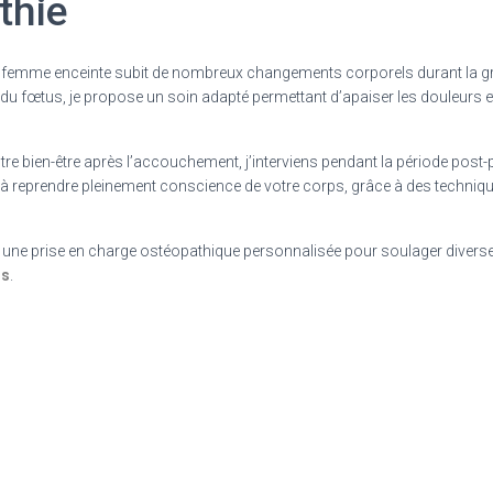
thie
la femme enceinte subit de nombreux changements corporels durant la
du fœtus, je propose un soin adapté permettant d’apaiser les douleurs e
votre bien-être après l’accouchement, j’interviens pendant la période pos
, à reprendre pleinement conscience de votre corps, grâce à des techni
e une prise en charge ostéopathique personnalisée pour soulager divers
rs
.